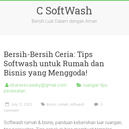
Skip
C SoftWash
to
content
Bersih Luar Dalam dengan Aman
Bersih-Bersih Ceria: Tips
Softwash untuk Rumah dan
Bisnis yang Menggoda!
xbaravecaasky@gmail.com
ruangan tips
perawatan
July 12, 2025
bisnis
,
rumah
,
softwash
0
Comment
Softwash rumah & bisnis, panduan kebersihan luar ruangan,