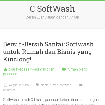
Skip
C SoftWash
to
content
Bersih Luar Dalam dengan Aman
Bersih-Bersih Santai: Softwash
untuk Rumah dan Bisnis yang
Kinclong!
xbaravecaasky@gmail.com
rumah bisnis
panduan
August 3, 2025
bisnis
,
rumah
,
softwash
0
Comment
Softwash rumah & bisnis, panduan kebersihan luar ruangan,