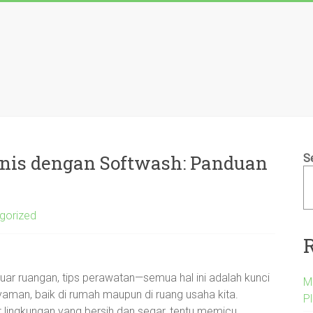
nis dengan Softwash: Panduan
S
…
gorized
uar ruangan, tips perawatan—semua hal ini adalah kunci
M
aman, baik di rumah maupun di ruang usaha kita.
P
 lingkungan yang bersih dan segar, tentu memicu