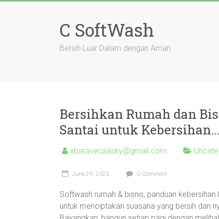
Skip
to
C SoftWash
content
Bersih Luar Dalam dengan Aman
Bersihkan Rumah dan Bis
Santai untuk Kebersihan
xbaravecaasky@gmail.com
Uncate
June 29, 2025
0 Comment
Softwash rumah & bisnis, panduan kebersihan l
untuk menciptakan suasana yang bersih dan ny
Bayangkan, bangun setiap pagi dengan melihat