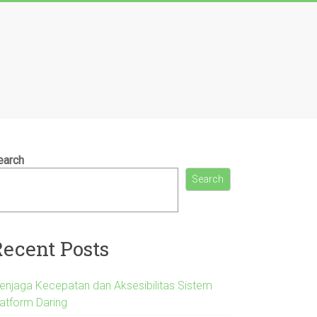
earch
Search
Recent Posts
enjaga Kecepatan dan Aksesibilitas Sistem
latform Daring