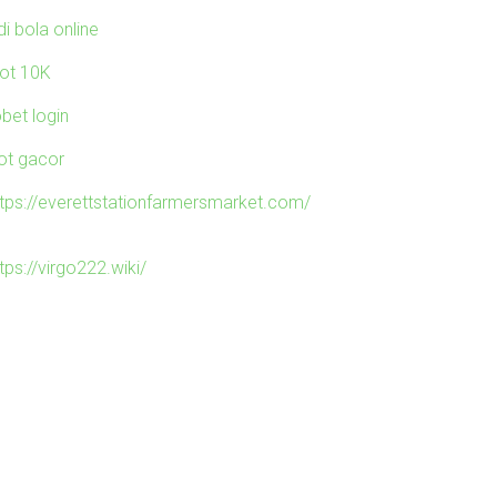
di bola online
lot 10K
obet login
lot gacor
ttps://everettstationfarmersmarket.com/
tps://virgo222.wiki/