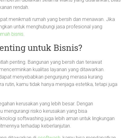
kanan rendah.
dapat menikmati rumah yang bersih dan menawan. Jika
ngkan untuk menghubungi jasa profesional yang
umah bisnis
.
nting untuk Bisnis?
atlah penting. Bangunan yang bersih dan terawat
mencerminkan kualitas layanan yang ditawarkan.
mut dapat menyebabkan pengunjung merasa kurang
rutin, kamu tidak hanya menjaga estetika, tetapi juga
gahan kerusakan yang lebih besar. Dengan
 mengurangi risiko kerusakan yang bisa
knologi softwashing juga lebih aman untuk lingkungan
tmennya terhadap keberlanjutan.
yang ditawarkan di
csoftwash
, kamu bisa mendapatkan