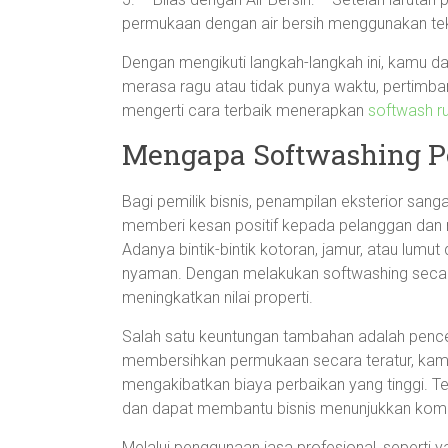
permukaan dengan air bersih menggunakan te
Dengan mengikuti langkah-langkah ini, kamu 
merasa ragu atau tidak punya waktu, pertimba
mengerti cara terbaik menerapkan
softwash r
Mengapa Softwashing Pe
Bagi pemilik bisnis, penampilan eksterior sang
memberi kesan positif kepada pelanggan dan 
Adanya bintik-bintik kotoran, jamur, atau lu
nyaman. Dengan melakukan softwashing secara 
meningkatkan nilai properti.
Salah satu keuntungan tambahan adalah pence
membersihkan permukaan secara teratur, kamu
mengakibatkan biaya perbaikan yang tinggi. Te
dan dapat membantu bisnis menunjukkan komi
Melalui penggunaan jasa profesional, seperti 