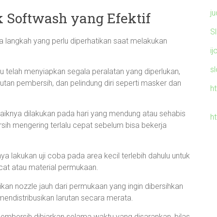
ju
Softwash yang Efektif
S
a langkah yang perlu diperhatikan saat melakukan
ij
s
u telah menyiapkan segala peralatan yang diperlukan,
tan pembersih, dan pelindung diri seperti masker dan
h
baiknya dilakukan pada hari yang mendung atau sehabis
ht
ih mengering terlalu cepat sebelum bisa bekerja
a lakukan uji coba pada area kecil terlebih dahulu untuk
cat atau material permukaan.
kan nozzle jauh dari permukaan yang ingin dibersihkan
ndistribusikan larutan secara merata.
n pembersih dibiarkan selama waktu yang disarankan, bilas