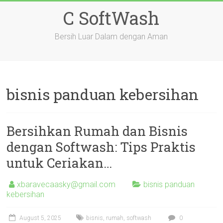
Skip
C SoftWash
to
content
Bersih Luar Dalam dengan Aman
bisnis panduan kebersihan
Bersihkan Rumah dan Bisnis
dengan Softwash: Tips Praktis
untuk Ceriakan…
xbaravecaasky@gmail.com
bisnis panduan
kebersihan
August 5, 2025
bisnis
,
rumah
,
softwash
0