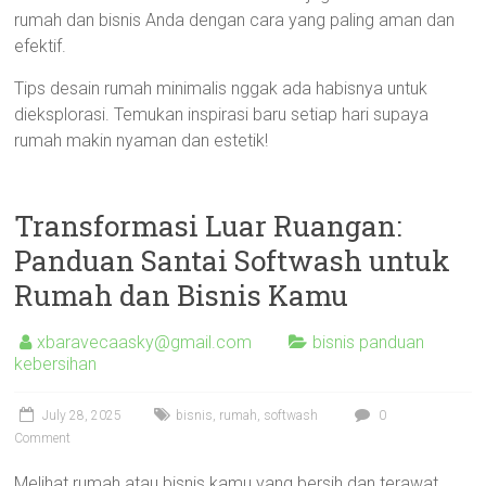
rumah dan bisnis Anda dengan cara yang paling aman dan
efektif.
Tips desain rumah minimalis nggak ada habisnya untuk
dieksplorasi. Temukan inspirasi baru setiap hari supaya
rumah makin nyaman dan estetik!
Transformasi Luar Ruangan:
Panduan Santai Softwash untuk
Rumah dan Bisnis Kamu
xbaravecaasky@gmail.com
bisnis panduan
kebersihan
July 28, 2025
bisnis
,
rumah
,
softwash
0
Comment
Melihat rumah atau bisnis kamu yang bersih dan terawat