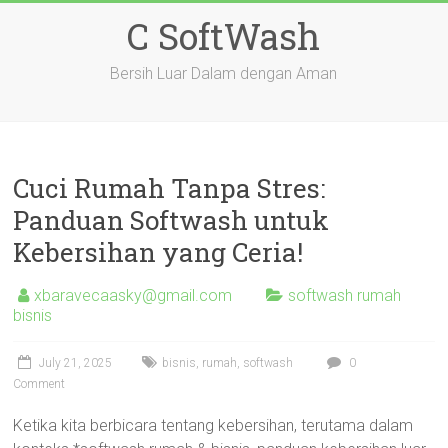
Skip
C SoftWash
to
content
Bersih Luar Dalam dengan Aman
Cuci Rumah Tanpa Stres:
Panduan Softwash untuk
Kebersihan yang Ceria!
xbaravecaasky@gmail.com
softwash rumah
bisnis
July 21, 2025
bisnis
,
rumah
,
softwash
0
Comment
Ketika kita berbicara tentang kebersihan, terutama dalam