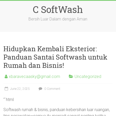
Skip
C SoftWash
to
content
Bersih Luar Dalam dengan Aman
Hidupkan Kembali Eksterior:
Panduan Santai Softwash untuk
Rumah dan Bisnis!
xbaravecaasky@gmail.com
Uncategorized
June 22, 2025
0 Comment
“`html
Softwash rumah & bisnis, panduan kebersihan luar ruangan,
tips perawatan—semua itu menjadi sangat penting ketika