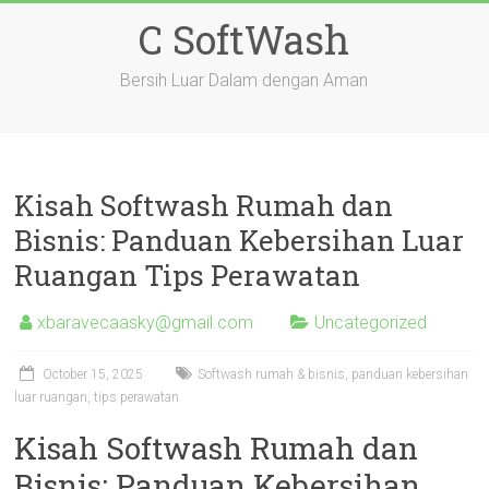
Skip
C SoftWash
to
content
Bersih Luar Dalam dengan Aman
Kisah Softwash Rumah dan
Bisnis: Panduan Kebersihan Luar
Ruangan Tips Perawatan
xbaravecaasky@gmail.com
Uncategorized
October 15, 2025
Softwash rumah & bisnis, panduan kebersihan
luar ruangan, tips perawatan
Kisah Softwash Rumah dan
Bisnis: Panduan Kebersihan