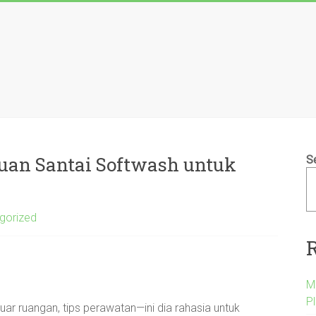
uan Santai Softwash untuk
S
gorized
M
P
ar ruangan, tips perawatan—ini dia rahasia untuk