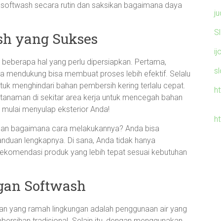
n softwash secara rutin dan saksikan bagaimana daya
ju
S
sh yang Sukses
ij
beberapa hal yang perlu dipersiapkan. Pertama,
s
a mendukung bisa membuat proses lebih efektif. Selalu
untuk menghindari bahan pembersih kering terlalu cepat.
h
pi tanaman di sekitar area kerja untuk mencegah bahan
 mulai menyulap eksterior Anda!
ht
sh dan bagaimana cara melakukannya? Anda bisa
duan lengkapnya. Di sana, Anda tidak hanya
rekomendasi produk yang lebih tepat sesuai kebutuhan
gan Softwash
han yang ramah lingkungan adalah penggunaan air yang
bersihan tradisional. Selain itu, dengan menggunakan