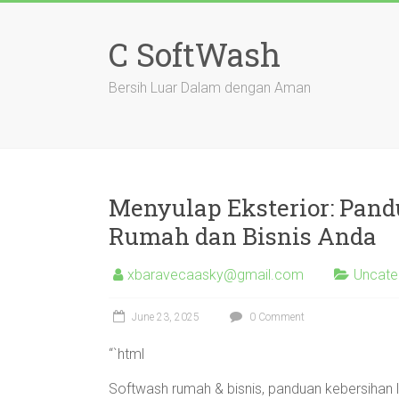
Skip
to
C SoftWash
content
Bersih Luar Dalam dengan Aman
Menyulap Eksterior: Pand
Rumah dan Bisnis Anda
xbaravecaasky@gmail.com
Uncate
June 23, 2025
0 Comment
“`html
Softwash rumah & bisnis, panduan kebersihan lu