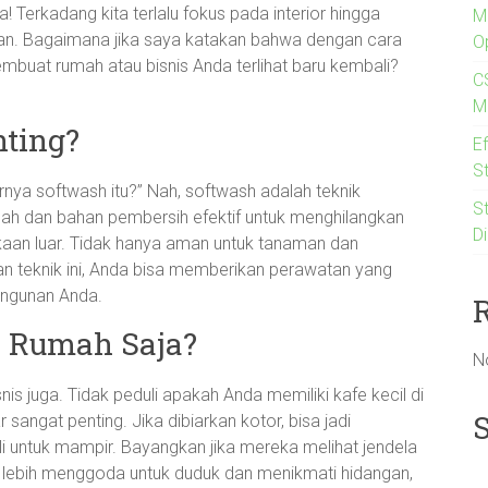
 Terkadang kita terlalu fokus pada interior hingga
MI
ian. Bagaimana jika saya katakan bahwa dengan cara
O
buat rumah atau bisnis Anda terlihat baru kembali?
C
M
nting?
E
St
nya softwash itu?” Nah, softwash adalah teknik
S
h dan bahan pembersih efektif untuk menghilangkan
Di
ukaan luar. Tidak hanya aman untuk tanaman dan
gan teknik ini, Anda bisa memberikan perawatan yang
angunan Anda.
k Rumah Saja?
N
nis juga. Tidak peduli apakah Anda memiliki kafe kecil di
 sangat penting. Jika dibiarkan kotor, bisa jadi
li untuk mampir. Bayangkan jika mereka melihat jendela
an lebih menggoda untuk duduk dan menikmati hidangan,