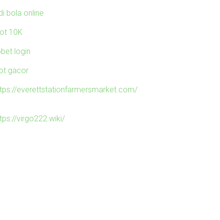
di bola online
lot 10K
obet login
lot gacor
ttps://everettstationfarmersmarket.com/
tps://virgo222.wiki/