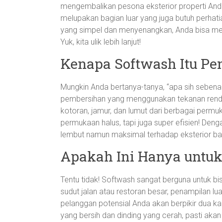
mengembalikan pesona eksterior properti Anda!
melupakan bagian luar yang juga butuh perhat
yang simpel dan menyenangkan, Anda bisa mem
Yuk, kita ulik lebih lanjut!
Kenapa Softwash Itu Pe
Mungkin Anda bertanya-tanya, “apa sih sebenar
pembersihan yang menggunakan tekanan renda
kotoran, jamur, dan lumut dari berbagai perm
permukaan halus, tapi juga super efisien! Den
lembut namun maksimal terhadap eksterior b
Apakah Ini Hanya untu
Tentu tidak! Softwash sangat berguna untuk bis
sudut jalan atau restoran besar, penampilan luar
pelanggan potensial Anda akan berpikir dua ka
yang bersih dan dinding yang cerah, pasti ak