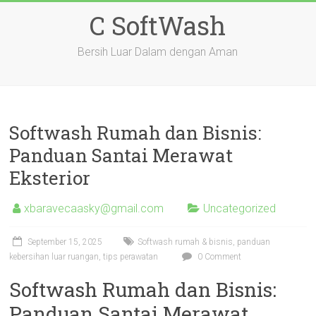
Skip
C SoftWash
to
content
Bersih Luar Dalam dengan Aman
Softwash Rumah dan Bisnis:
Panduan Santai Merawat
Eksterior
xbaravecaasky@gmail.com
Uncategorized
September 15, 2025
Softwash rumah & bisnis, panduan
kebersihan luar ruangan, tips perawatan
0 Comment
Softwash Rumah dan Bisnis:
Panduan Santai Merawat