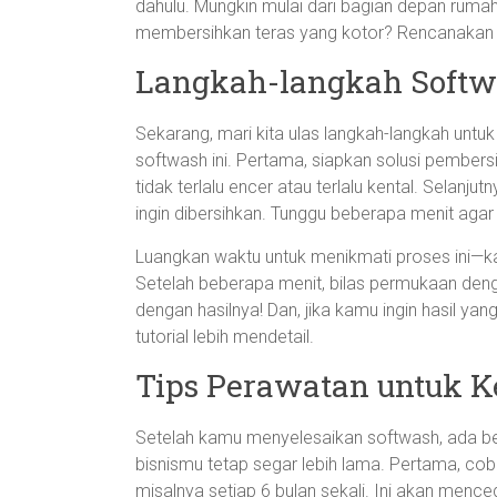
dahulu. Mungkin mulai dari bagian depan rumah 
membersihkan teras yang kotor? Rencanakan da
Langkah-langkah Softw
Sekarang, mari kita ulas langkah-langkah unt
softwash ini. Pertama, siapkan solusi pembers
tidak terlalu encer atau terlalu kental. Selanj
ingin dibersihkan. Tunggu beberapa menit agar
Luangkan waktu untuk menikmati proses ini—k
Setelah beberapa menit, bilas permukaan deng
dengan hasilnya! Dan, jika kamu ingin hasil yang
tutorial lebih mendetail.
Tips Perawatan untuk 
Setelah kamu menyelesaikan softwash, ada beb
bisnismu tetap segar lebih lama. Pertama, cob
misalnya setiap 6 bulan sekali. Ini akan me