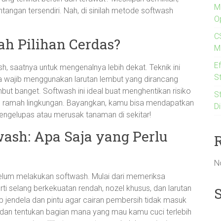
MI
ntangan tersendiri. Nah, di sinilah metode softwash
O
C
h Pilihan Cerdas?
M
E
 saatnya untuk mengenalnya lebih dekat. Teknik ini
St
a wajib menggunakan larutan lembut yang dirancang
ut banget. Softwash ini ideal buat menghentikan risiko
S
h ramah lingkungan. Bayangkan, kamu bisa mendapatkan
Di
 mengelupas atau merusak tanaman di sekitar!
wash: Apa Saja yang Perlu
N
belum melakukan softwash. Mulai dari memeriksa
i selang berkekuatan rendah, nozel khusus, dan larutan
p jendela dan pintu agar cairan pembersih tidak masuk
a dan tentukan bagian mana yang mau kamu cuci terlebih