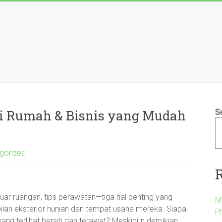
ci Rumah & Bisnis yang Mudah
S
gorized
uar ruangan, tips perawatan—tiga hal penting yang
M
an eksterior hunian dan tempat usaha mereka. Siapa
P
 yang terlihat bersih dan terawat? Meskipun demikian,