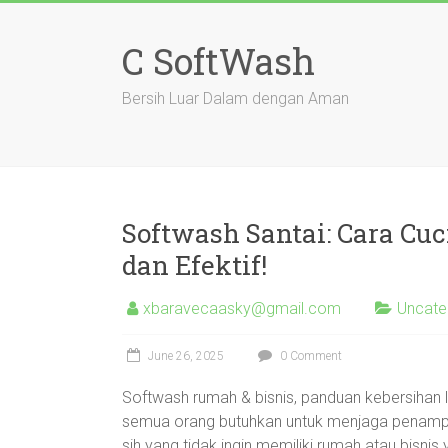
Skip
to
C SoftWash
content
Bersih Luar Dalam dengan Aman
Softwash Santai: Cara Cu
dan Efektif!
xbaravecaasky@gmail.com
Uncate
June 26, 2025
0 Comment
Softwash rumah & bisnis, panduan kebersihan l
semua orang butuhkan untuk menjaga penampil
sih yang tidak ingin memiliki rumah atau bisnis