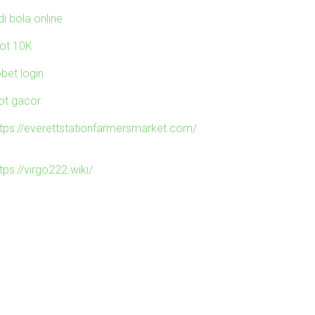
di bola online
lot 10K
obet login
lot gacor
ttps://everettstationfarmersmarket.com/
tps://virgo222.wiki/