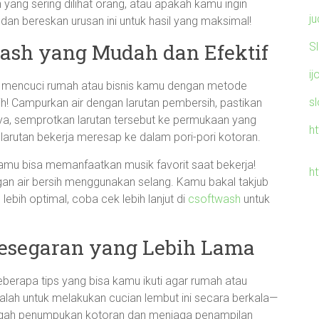
yang sering dilihat orang, atau apakah kamu ingin
ju
n bereskan urusan ini untuk hasil yang maksimal!
ash yang Mudah dan Efektif
S
ij
uk mencuci rumah atau bisnis kamu dengan metode
s
ih! Campurkan air dengan larutan pembersih, pastikan
utnya, semprotkan larutan tersebut ke permukaan yang
h
 larutan bekerja meresap ke dalam pori-pori kotoran.
amu bisa memanfaatkan musik favorit saat bekerja!
ht
an air bersih menggunakan selang. Kamu bakal takjub
 lebih optimal, coba cek lebih lanjut di
csoftwash
untuk
Kesegaran yang Lebih Lama
erapa tips yang bisa kamu ikuti agar rumah atau
alah untuk melakukan cucian lembut ini secara berkala—
ncegah penumpukan kotoran dan menjaga penampilan