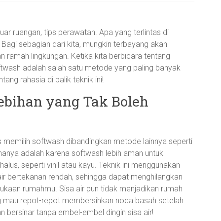
ar ruangan, tips perawatan. Apa yang terlintas di
 Bagi sebagian dari kita, mungkin terbayang akan
n ramah lingkungan. Ketika kita berbicara tentang
ftwash adalah salah satu metode yang paling banyak
ang rahasia di balik teknik ini!
ebihan yang Tak Boleh
memilih softwash dibandingkan metode lainnya seperti
manya adalah karena softwash lebih aman untuk
alus, seperti vinil atau kayu. Teknik ini menggunakan
r bertekanan rendah, sehingga dapat menghilangkan
ukaan rumahmu. Sisa air pun tidak menjadikan rumah
ang mau repot-repot membersihkan noda basah setelah
ersinar tanpa embel-embel dingin sisa air!