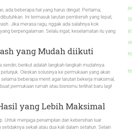
ju
 ada beberapa hal yang harus diingat. Pertama,
ibutuhkan. Ini termasuk larutan pembersih yang tepat,
S
twash. Jika merasa ragu, nggak ada salahnya kok
ij
yang berpengalaman. Selalu ingat, keselamatan itu yang
s
ash yang Mudah diikuti
h
sendiri, berikut adalah langkah-langkah mudahnya.
ht
 petunjuk. Oleskan solusinya ke permukaan yang akan
 selama beberapa menit agar larutan bekerja maksimal,
mbuat permukaan rumah atau bisnismu terlihat baru lagi!
Hasil yang Lebih Maksimal
up. Untuk menjaga penampilan dan kebersihan luar
setidaknya sekali atau dua kali dalam setahun. Selain