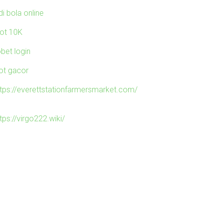
di bola online
lot 10K
obet login
lot gacor
ttps://everettstationfarmersmarket.com/
tps://virgo222.wiki/