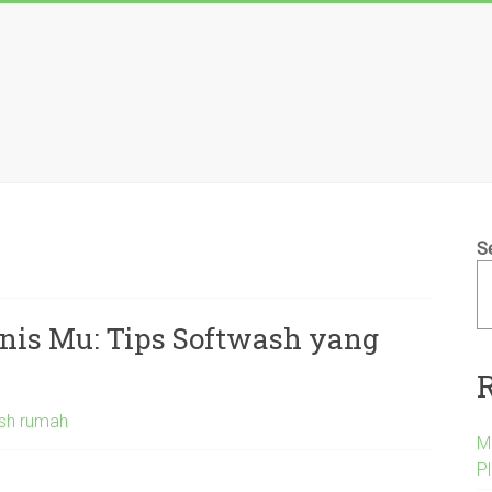
S
nis Mu: Tips Softwash yang
sh rumah
M
P