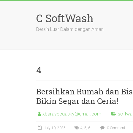
Skip
to
C SoftWash
content
Bersih Luar Dalam dengan Aman
4
Bersihkan Rumah dan Bis
Bikin Segar dan Ceria!
xbaravecaasky@gmail.com
softwa
July 10, 2025
4
,
5
,
6
0 Comment