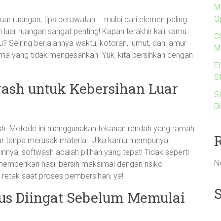
MI
O
uar ruangan, tips perawatan – mulai dari elemen paling
 luar ruangan sangat penting! Kapan terakhir kali kamu
C
 Seiring berjalannya waktu, kotoran, lumut, dan jamur
M
a yang tidak mengesankan. Yuk, kita bersihkan dengan
E
St
ash untuk Kebersihan Luar
S
Di
ash. Metode ini menggunakan tekanan rendah yang ramah
ar tanpa merusak material. Jika kamu mempunyai
innya, softwash adalah pilihan yang tepat! Tidak seperti
N
emberikan hasil bersih maksimal dengan risiko
u retak saat proses pembersihan, ya!
us Diingat Sebelum Memulai