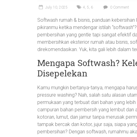
July 10, 2025
4
,
5
,
6
0 Comment
Softwash rumah & bisnis, panduan kebersihan lu
pikiranmu ketika mendengar istilah “softwash”?
pembersihan yang gentle tapi sangat efektif da
membersihkan eksterior rumah atau bisnis, so
direkomendasikan. Yuk, kita gali lebih dalam tent
Mengapa Softwash? Kel
Disepelekan
Kamu mungkin bertanya-tanya, mengapa harus 
pressure washing? Nah, salah satu alasan uta
permukaan yang terbuat dari bahan yang lebih h
campuran bahan pembersih yang lembut dan ai
kotoran, lumut, dan jamur tanpa merusak perm
tampak bercak dan kotor, jujur saja, siapa y
pembersihan? Dengan softwash, rumahmu akan b