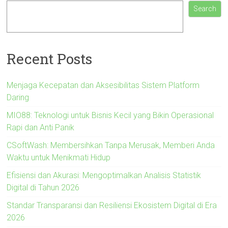
Search
Recent Posts
Menjaga Kecepatan dan Aksesibilitas Sistem Platform
Daring
MIO88: Teknologi untuk Bisnis Kecil yang Bikin Operasional
Rapi dan Anti Panik
CSoftWash: Membersihkan Tanpa Merusak, Memberi Anda
Waktu untuk Menikmati Hidup
Efisiensi dan Akurasi: Mengoptimalkan Analisis Statistik
Digital di Tahun 2026
Standar Transparansi dan Resiliensi Ekosistem Digital di Era
2026