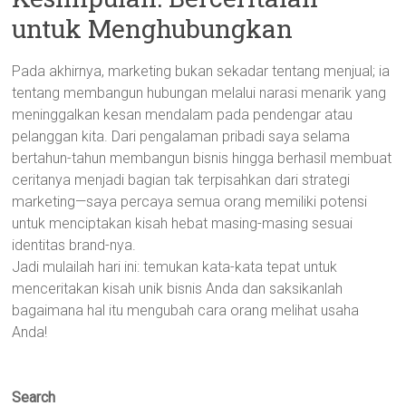
untuk Menghubungkan
Pada akhirnya, marketing bukan sekadar tentang menjual; ia
tentang membangun hubungan melalui narasi menarik yang
meninggalkan kesan mendalam pada pendengar atau
pelanggan kita. Dari pengalaman pribadi saya selama
bertahun-tahun membangun bisnis hingga berhasil membuat
ceritanya menjadi bagian tak terpisahkan dari strategi
marketing—saya percaya semua orang memiliki potensi
untuk menciptakan kisah hebat masing-masing sesuai
identitas brand-nya.
Jadi mulailah hari ini: temukan kata-kata tepat untuk
menceritakan kisah unik bisnis Anda dan saksikanlah
bagaimana hal itu mengubah cara orang melihat usaha
Anda!
Search