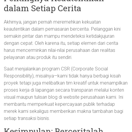
dalam Setiap Cerita
Akhirnya, jangan pernah meremehkan kekuatan
keautentikan dalam pemasaran bercerita. Pelanggan kini
semakin pintar dan mampu mendeteksi ketidakjujuran
dengan cepat. Oleh karena itu, setiap elemen dari cerita
harus mencerminkan nilai-nilai perusahaan dan realitas
pelayanan atau produk itu sendiri.
Saat menjalankan program CSR (Corporate Social
Responsibility), misalnya—kami tidak hanya berbagi kisah
proyek tetapi juga melibatkan tim kreatif untuk menampilkan
proses kerja di lapangan secara transparan melalui konten
visual maupun tulisan blog di website perusahaan kami. Ini
membantu memperkuat kepercayaan publik terhadap
merek kami sekaligus memberikan makna tambahan bagi
setiap transaksi bisnis.
Kesimpulan: Berceritalah