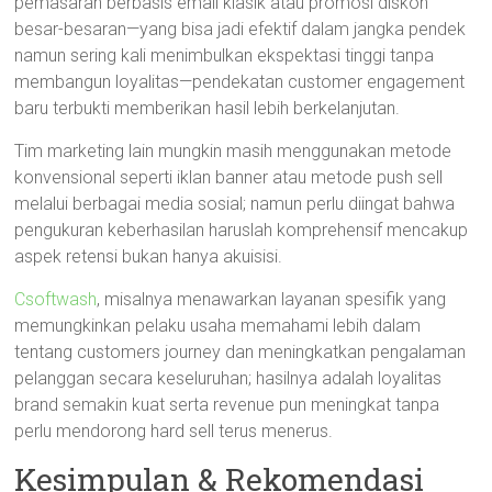
pemasaran berbasis email klasik atau promosi diskon
besar-besaran—yang bisa jadi efektif dalam jangka pendek
namun sering kali menimbulkan ekspektasi tinggi tanpa
membangun loyalitas—pendekatan customer engagement
baru terbukti memberikan hasil lebih berkelanjutan.
Tim marketing lain mungkin masih menggunakan metode
konvensional seperti iklan banner atau metode push sell
melalui berbagai media sosial; namun perlu diingat bahwa
pengukuran keberhasilan haruslah komprehensif mencakup
aspek retensi bukan hanya akuisisi.
Csoftwash
, misalnya menawarkan layanan spesifik yang
memungkinkan pelaku usaha memahami lebih dalam
tentang customers journey dan meningkatkan pengalaman
pelanggan secara keseluruhan; hasilnya adalah loyalitas
brand semakin kuat serta revenue pun meningkat tanpa
perlu mendorong hard sell terus menerus.
Kesimpulan & Rekomendasi