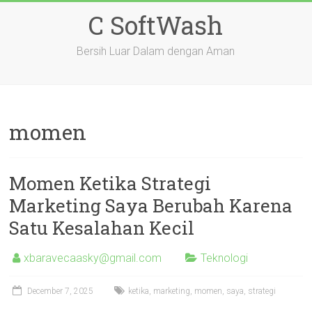
Skip
C SoftWash
to
content
Bersih Luar Dalam dengan Aman
momen
Momen Ketika Strategi
Marketing Saya Berubah Karena
Satu Kesalahan Kecil
xbaravecaasky@gmail.com
Teknologi
December 7, 2025
ketika
,
marketing
,
momen
,
saya
,
strategi