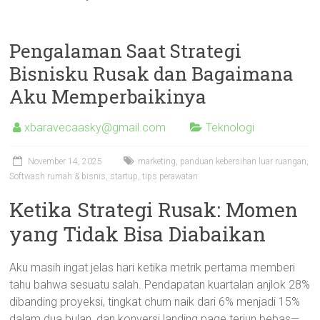
Pengalaman Saat Strategi
Bisnisku Rusak dan Bagaimana
Aku Memperbaikinya
xbaravecaasky@gmail.com
Teknologi
November 14, 2025
marketing
,
panduan kebersihan luar ruangan
,
Softwash rumah & bisnis
,
startup
,
tips perawatan
Ketika Strategi Rusak: Momen
yang Tidak Bisa Diabaikan
Aku masih ingat jelas hari ketika metrik pertama memberi
tahu bahwa sesuatu salah. Pendapatan kuartalan anjlok 28%
dibanding proyeksi, tingkat churn naik dari 6% menjadi 15%
dalam dua bulan, dan konversi landing page terjun bebas—