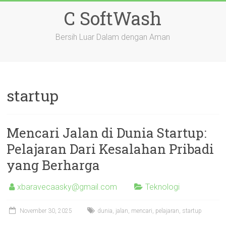
Skip
C SoftWash
to
content
Bersih Luar Dalam dengan Aman
startup
Mencari Jalan di Dunia Startup:
Pelajaran Dari Kesalahan Pribadi
yang Berharga
xbaravecaasky@gmail.com
Teknologi
November 30, 2025
dunia
,
jalan
,
mencari
,
pelajaran
,
startup