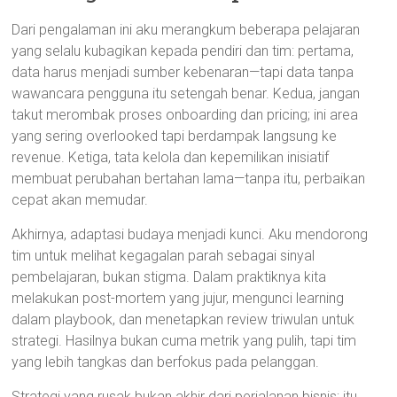
Dari pengalaman ini aku merangkum beberapa pelajaran
yang selalu kubagikan kepada pendiri dan tim: pertama,
data harus menjadi sumber kebenaran—tapi data tanpa
wawancara pengguna itu setengah benar. Kedua, jangan
takut merombak proses onboarding dan pricing; ini area
yang sering overlooked tapi berdampak langsung ke
revenue. Ketiga, tata kelola dan kepemilikan inisiatif
membuat perubahan bertahan lama—tanpa itu, perbaikan
cepat akan memudar.
Akhirnya, adaptasi budaya menjadi kunci. Aku mendorong
tim untuk melihat kegagalan parah sebagai sinyal
pembelajaran, bukan stigma. Dalam praktiknya kita
melakukan post-mortem yang jujur, mengunci learning
dalam playbook, dan menetapkan review triwulan untuk
strategi. Hasilnya bukan cuma metrik yang pulih, tapi tim
yang lebih tangkas dan berfokus pada pelanggan.
Strategi yang rusak bukan akhir dari perjalanan bisnis; itu