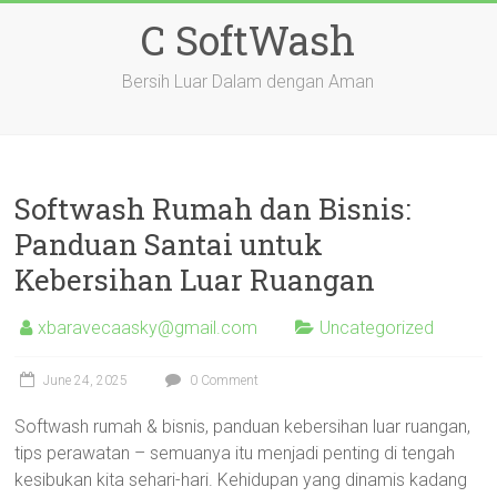
Skip
C SoftWash
to
content
Bersih Luar Dalam dengan Aman
Softwash Rumah dan Bisnis:
Panduan Santai untuk
Kebersihan Luar Ruangan
xbaravecaasky@gmail.com
Uncategorized
June 24, 2025
0 Comment
Softwash rumah & bisnis, panduan kebersihan luar ruangan,
tips perawatan – semuanya itu menjadi penting di tengah
kesibukan kita sehari-hari. Kehidupan yang dinamis kadang